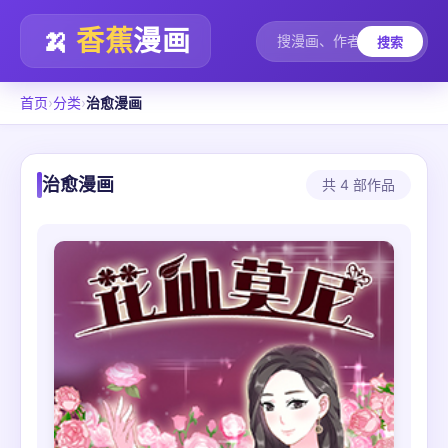
🍌
香蕉
漫画
搜索
首页
›
分类
›
治愈漫画
治愈漫画
共 4 部作品