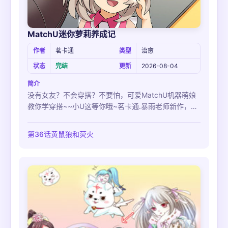
MatchU迷你萝莉养成记
作者
茗卡通
类型
治愈
状态
完结
更新
2026-08-04
简介
没有女友？不会穿搭？不要怕，可爱MatchU机器萌娘
教你学穿搭~~小U这等你哦~茗卡通.暴雨老师新作，每
周一到周五更新，赶紧收藏，超级好看！
第36话黄鼠狼和荧火