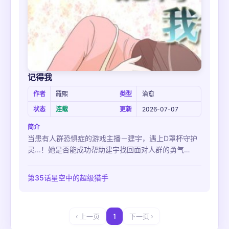
记得我
作者
羅熙
类型
治愈
状态
连载
更新
2026-07-07
简介
当患有人群恐惧症的游戏主播－建宇，遇上D罩杯守护
灵...！她是否能成功帮助建宇找回面对人群的勇气
呢？！
第35话星空中的超级猎手
‹ 上一页
1
下一页 ›