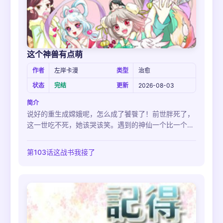
这个神兽有点萌
作者
左岸卡漫
类型
治愈
状态
完结
更新
2026-08-03
简介
说好的重生成嫦娥呢，怎么成了饕餮了！前世胖死了，
这一世吃不死，她该哭该笑。遇到的神仙一个比一个不
靠谱。身材纤细的食神整天说吃不胖。红色战袍的二郎
神很骚包。月老MM是个腐女。能送我一个靠谱的神仙
第103话这战书我接了
么。